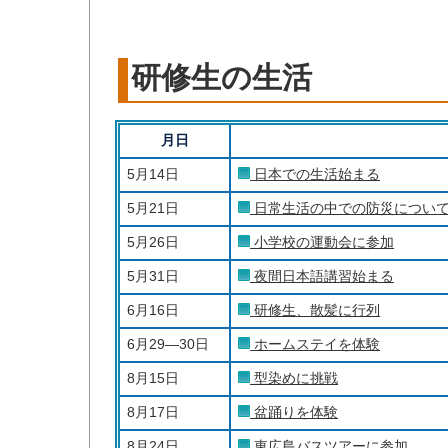
研修生の生活
月日
5月14日
日本での生活始まる
5月21日
日常生活の中での防災につい
5月26日
小学校の運動会に参加
5月31日
夜間日本語講習始まる
6月16日
研修生、散髪に行列
6月29—30日
ホームステイを体験
8月15日
型染めに挑戦
8月17日
盆踊りを体験
8月24日
東広島バスツアーに参加